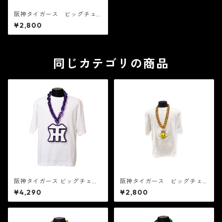
阪神タイガース ビッグチェ
ーン キー太ライト TG-39GL
¥2,800
同じカテゴリの商品
阪神タイガース ビッグチェー
阪神タイガース ビッグチェ
ン TG-17PR
ーン コラッキーライト TG-
¥4,290
¥2,800
40GL