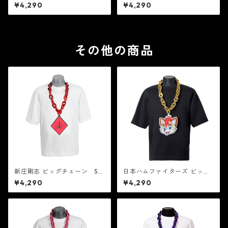
ン TG-16RD
ン TG-01SL
¥4,290
¥4,290
その他の商品
新庄剛志 ビッグチェーン SJ-
日本ハムファイターズ ビッグ
01RD
チェーン NF-3GL
¥4,290
¥4,290